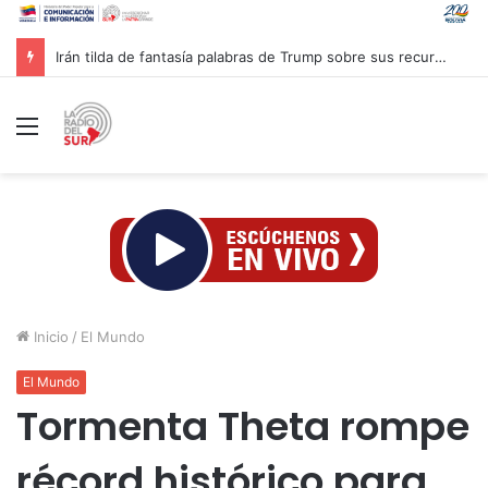
Irán tilda de fantasía palabras de Trump sobre sus recursos
Menú
Inicio
/
El Mundo
El Mundo
Tormenta Theta rompe
récord histórico para