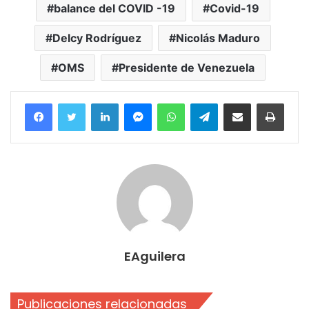
balance del COVID -19
Covid-19
Delcy Rodríguez
Nicolás Maduro
OMS
Presidente de Venezuela
Facebook
Twitter
LinkedIn
Messenger
WhatsApp
Telegram
Compartir por correo electrónico
Imprim
EAguilera
Publicaciones relacionadas