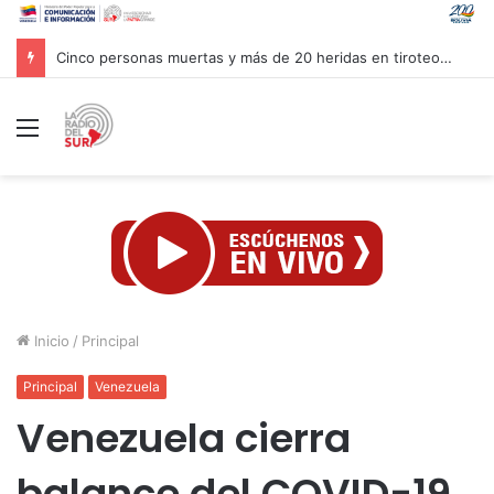
Autoridades venezolanas implementan medidas de ahorro energético ante fenómeno climatológico “Súper Niño”
Menú
Inicio
/
Principal
Principal
Venezuela
Venezuela cierra
balance del COVID-19