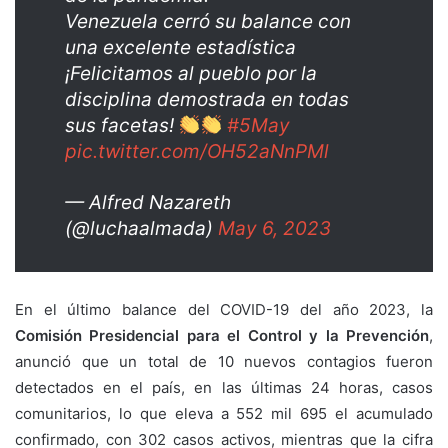
Venezuela cerró su balance con
una excelente estadística
¡Felicitamos al pueblo por la
disciplina demostrada en todas
sus facetas!
#5May
pic.twitter.com/OH52aNnPMl
— Alfred Nazareth
(@luchaalmada)
May 6, 2023
En el último balance del COVID-19 del año 2023, la
Comisión Presidencial para el Control y la Prevención
,
anunció que un total de 10 nuevos contagios fueron
detectados en el país, en las últimas 24 horas, casos
comunitarios, lo que eleva a 552 mil 695 el acumulado
confirmado, con 302 casos activos, mientras que la cifra