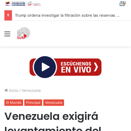
Trump ordena investigar la filtración sobre las reservas de municiones
Menú
Inicio
/
Venezuela
El Mundo
Principal
Venezuela
Venezuela exigirá
levantamiento del