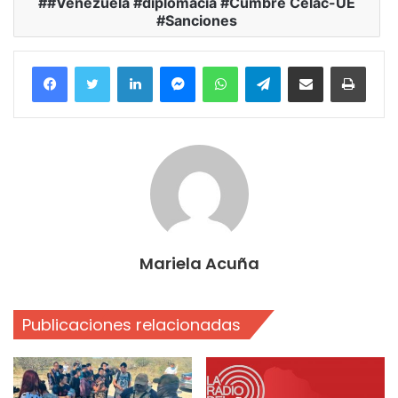
#Venezuela #diplomacia #Cumbre Celac-UE
#Sanciones
Facebook
Twitter
LinkedIn
Messenger
WhatsApp
Telegram
Compartir por correo electrónico
Imprim
Mariela Acuña
Publicaciones relacionadas