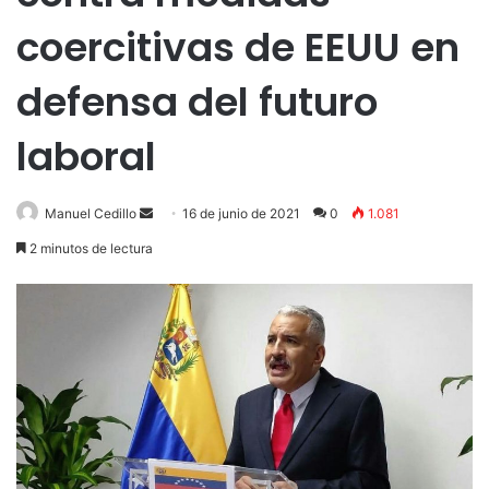
coercitivas de EEUU en
defensa del futuro
laboral
Send
Manuel Cedillo
16 de junio de 2021
0
1.081
an
2 minutos de lectura
email