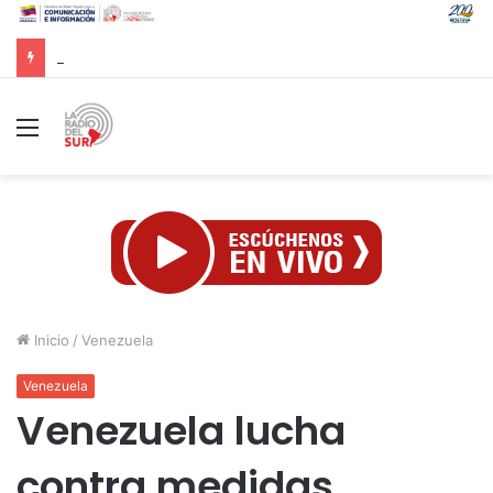
CAC 2026: Venezolano Ricardo Montes de Oca conquista Oro en salto con pértiga
Menú
Inicio
/
Venezuela
Venezuela
Venezuela lucha
contra medidas