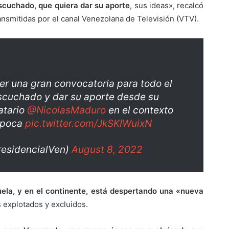
escuchado, que quiera dar su aporte
, sus ideas», recalcó
nsmitidas por el canal Venezolana de Televisión (VTV).
r una gran convocatoria para todo el
escuchado y dar su aporte desde su
atario
@NicolasMaduro
en el contexto
Época
pic.twitter.com/JkSKIWuixN
residencialVen)
August 8, 2022
uela, y en el continente, está despertando una «nueva
s explotados y excluidos.