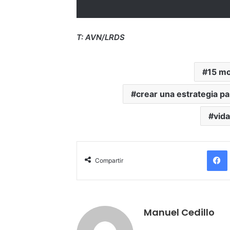
T: AVN/LRDS
15 mo
crear una estrategia p
vida
Compartir
Manuel Cedillo