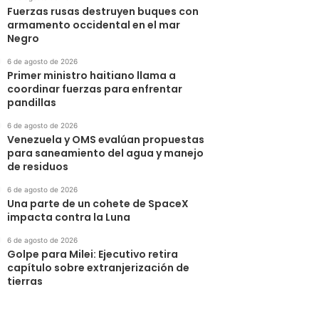
Fuerzas rusas destruyen buques con
armamento occidental en el mar
Negro
6 de agosto de 2026
Primer ministro haitiano llama a
coordinar fuerzas para enfrentar
pandillas
6 de agosto de 2026
Venezuela y OMS evalúan propuestas
para saneamiento del agua y manejo
de residuos
6 de agosto de 2026
Una parte de un cohete de SpaceX
impacta contra la Luna
6 de agosto de 2026
Golpe para Milei: Ejecutivo retira
capítulo sobre extranjerización de
tierras