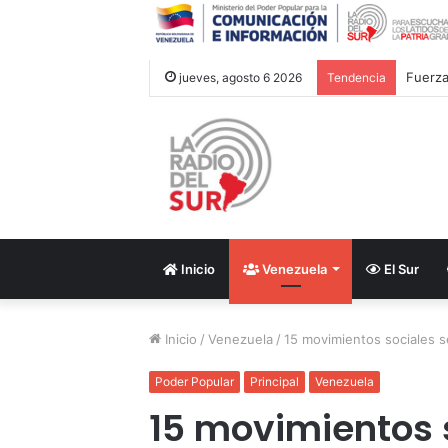
Fuerza
jueves, agosto 6 2026
Tendencia
Inicio
Venezuela
El Sur
Inicio
/
Venezuela
/
15 movimientos sociales s
Poder Popular
Principal
Venezuela
15 movimientos s