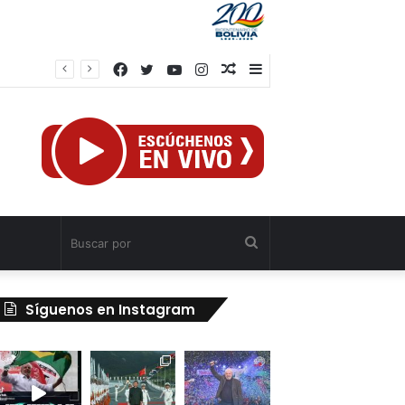
Facebook
Twitter
YouTube
Instagram
Publicación
Barra
al
lateral
azar
Buscar
por
Síguenos en Instagram