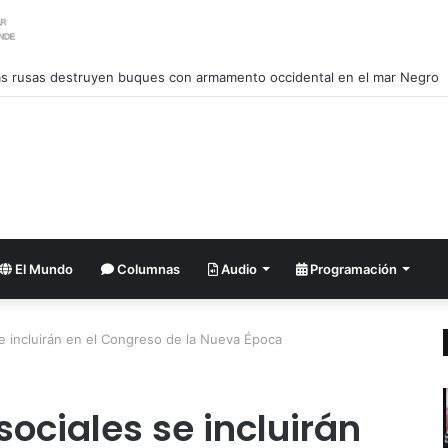
s rusas destruyen buques con armamento occidental en el mar Negro
El Mundo
Columnas
Audio
Programación
e incluirán en el Congreso de la Nueva Época
ociales se incluirán