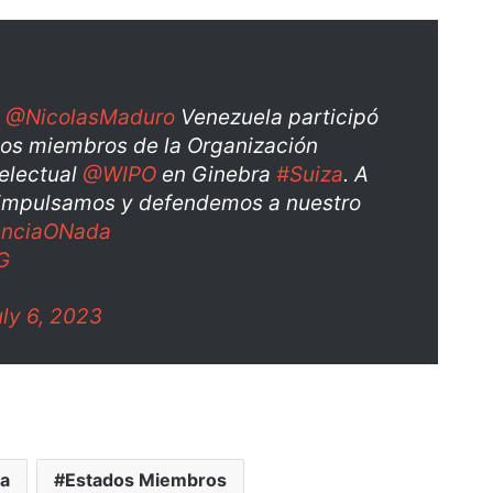
.
@NicolasMaduro
Venezuela participó
dos miembros de la Organización
telectual
@WIPO
en Ginebra
#Suiza
. A
l impulsamos y defendemos a nuestro
enciaONada
G
uly 6, 2023
ea
Estados Miembros