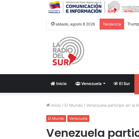
Trump 
sábado, agosto 8 2026
Tendencia
Inicio
Venezuela
El Sur
Inicio
/
El Mundo
/
Venezuela participó en la
El Mundo
Venezuela
Venezuela partic