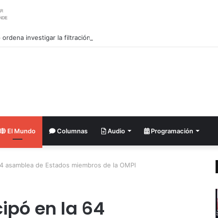
ordena investigar la filtración sobre las reservas de municiones
El Mundo
Columnas
Audio
Programación
 64 asamblea de Estados miembros de la OMPI
ipó en la 64