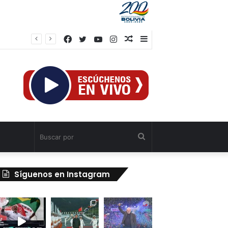
Facebook
Twitter
YouTube
Instagram
Publicación
Barra
al
lateral
azar
Buscar
por
Síguenos en Instagram