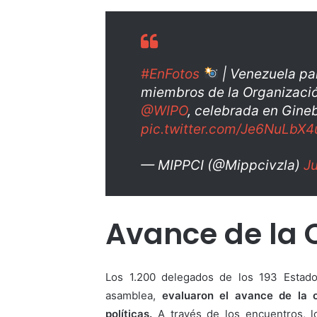
#EnFotos
| Venezuela pa
miembros de la Organizació
@WIPO
, celebrada en Gineb
pic.twitter.com/Je6NuLbX4
— MIPPCI (@Mippcivzla)
Ju
Avance de la 
Los 1.200 delegados de los 193 Estad
asamblea,
evaluaron el avance de la o
políticas.
A través de los encuentros, 