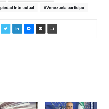
piedad Intelectual
Venezuela participó
Facebook
Twitter
LinkedIn
Messenger
Compartir por correo electrónico
Imprimir