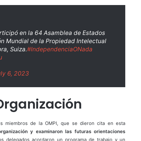
rticipó en la 64 Asamblea de Estados
n Mundial de la Propiedad Intelectual
ra, Suiza.
#IndependenciaONada
u
ly 6, 2023
Organización
os miembros de la OMPI, que se dieron cita en esta
rganización y examinaron las futuras orientaciones
los delegados acordaron un programa de trabajo y un