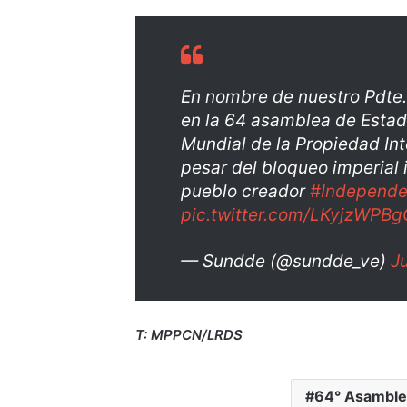
En nombre de nuestro Pdte
en la 64 asamblea de Esta
Mundial de la Propiedad In
pesar del bloqueo imperia
pueblo creador
#Independ
pic.twitter.com/LKyjzWPBg
— Sundde (@sundde_ve)
J
T: MPPCN/LRDS
64° Asambl