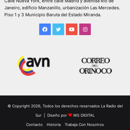
Calle Nueva York, entre calle Madrid y avenida Río de
Janeiro, edificio Manzanillo, urbanización Las Mercedes.
Piso 1 y 3 Municipio Baruta del Estado Miranda.
Facebook
Twitter
YouTube
Instagram
© Copyright 2026, Todos los derechos reservados La Radio del
Sur | Diseño por
WG DIGITAL
Contacto
Historia
Trabaja Con Nosotros