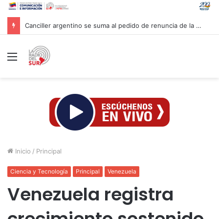
Canciller argentino se suma al pedido de renuncia de la vicepresidenta Villarruel
Menú
Inicio
/
Principal
Ciencia y Tecnología
Principal
Venezuela
Venezuela registra
crecimiento sostenido