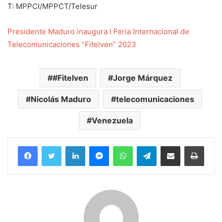
T: MPPCI/MPPCT/Telesur
Presidente Maduro inaugura I Feria Internacional de
Telecomunicaciones “Fitelven” 2023
#Fitelven
Jorge Márquez
Nicolás Maduro
telecomunicaciones
Venezuela
Facebook
Twitter
LinkedIn
Messenger
WhatsApp
Telegram
Compartir por correo electrónico
Imprim