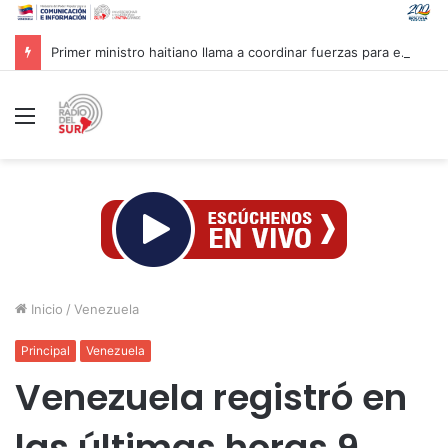
Primer ministro haitiano llama a coordinar fuerzas para enfrentar pandillas
Menú
Inicio
/
Venezuela
Principal
Venezuela
Venezuela registró en
las últimas horas 9