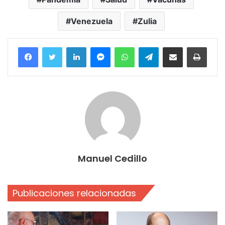
Venezuela
Zulia
Facebook
Twitter
LinkedIn
Messenger
WhatsApp
Telegram
Compartir por correo electrónico
Imprim
Manuel Cedillo
Publicaciones relacionadas