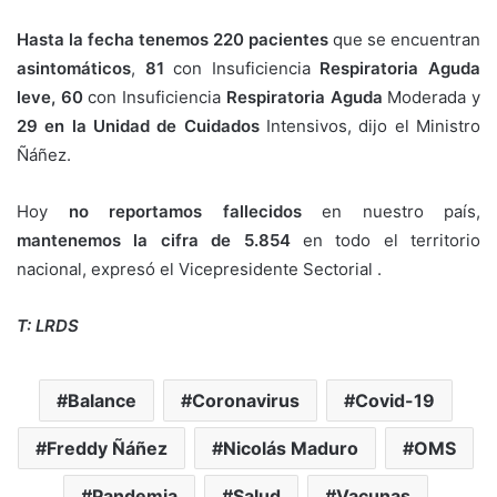
Hasta la fecha tenemos 220 pacientes
que se encuentran
asintomáticos
,
81
con Insuficiencia
Respiratoria Aguda
leve,
60
con Insuficiencia
Respiratoria Aguda
Moderada y
29 en la Unidad de Cuidados
Intensivos, dijo el Ministro
Ñáñez.
Hoy
no reportamos fallecidos
en nuestro país,
mantenemos la cifra de 5.854
en todo el territorio
nacional, expresó el Vicepresidente Sectorial .
T: LRDS
Balance
Coronavirus
Covid-19
Freddy Ñáñez
Nicolás Maduro
OMS
Pandemia
Salud
Vacunas