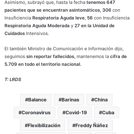
Asimismo, subrayó que, hasta la fecha
tenemos 647
pacientes que se encuentran asintomáticos,
306
con
Insuficiencia
Respiratoria Aguda leve
,
56
con Insuficiencia
Respiratoria Aguda Moderada
y
27 en la Unidad de
Cuidados
Intensivos.
El también Ministro de Comunicación e Información dijo,
seguimos
sin reportar fallecidos,
mantenemos la
cifra de
5.709 en todo el territorio nacional.
T: LRDS
Balance
Barinas
China
Coronavirus
Covid-19
Cuba
Flexibilización
Freddy Ñáñez