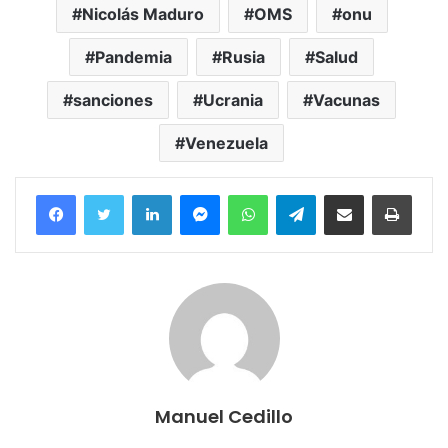
Nicolás Maduro
OMS
onu
Pandemia
Rusia
Salud
sanciones
Ucrania
Vacunas
Venezuela
Facebook
Twitter
LinkedIn
Messenger
WhatsApp
Telegram
Compartir por correo electrónico
Imprim
Manuel Cedillo