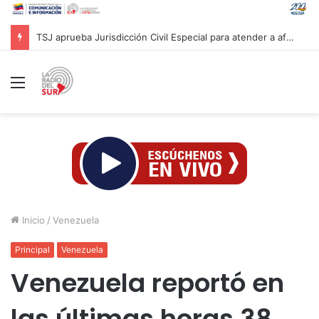
TSJ aprueba Jurisdicción Civil Especial para atender a afectados por sismos en Venezuela
Menú
Inicio
/
Venezuela
Principal
Venezuela
Venezuela reportó en
las últimas horas 38