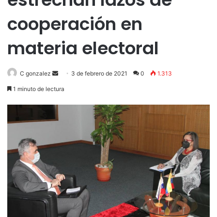
cooperación en
materia electoral
Send
C gonzalez
3 de febrero de 2021
0
1.313
an
1 minuto de lectura
email