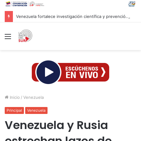
Venezuela fortalece investigación científica y prevención ante efectos del fenómeno «Súper Niño»
Menú
Inicio
/
Venezuela
Principal
Venezuela
Venezuela y Rusia
estrechan lazos de