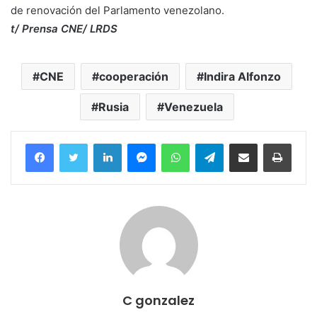
de renovación del Parlamento venezolano.
t/ Prensa CNE/ LRDS
CNE
cooperación
Indira Alfonzo
Rusia
Venezuela
Facebook
Twitter
LinkedIn
Messenger
WhatsApp
Telegram
Compartir por correo electrónico
Imprim
C gonzalez