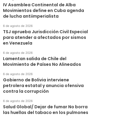
IV Asamblea Continental de Alba
Movimientos define en Cuba agenda
de lucha antiimperialista
6 de agosto de 2026
TSJ aprueba Jurisdicción Civil Especial
para atender a afectados por sismos
en Venezuela
6 de agosto de 2026
Lamentan salida de Chile del
Movimiento de Países No Alineados
6 de agosto de 2026
Gobierno de Bolivia interviene
petrolera estatal y anuncia ofensiva
contra la corrupción
6 de agosto de 2026
Salud Global/ Dejar de fumar No borra
las huellas del tabaco en los pulmones