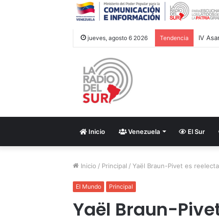
jueves, agosto 6 2026
Tendencia
Inicio
Venezuela
El Sur
Inicio
/
Principal
/
Yaël Braun-Pivet es reelect
El Mundo
Principal
Yaël Braun-Pivet