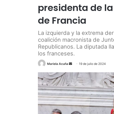
presidenta de l
de Francia
La izquierda y la extrema der
coalición macronista de Junt
Republicanos. La diputada ll
los franceses.
Send
Mariela Acuña
19 de julio de 2024
an
email