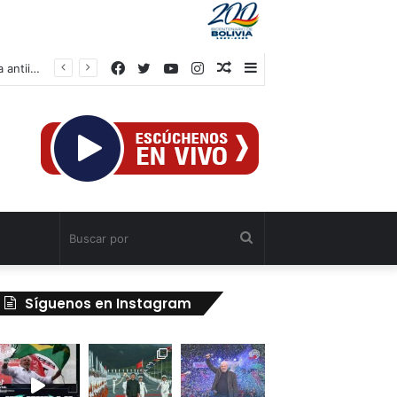
Facebook
Twitter
YouTube
Instagram
Publicación
Barra
IV Asamblea Continental de Alba Movimientos define en Cuba agenda de lucha antiimperialista
al
lateral
azar
Buscar
por
Síguenos en Instagram