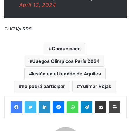
April 12, 2024
T: VTV/LRDS
Comunicado
Juegos Olímpicos París 2024
lesión en el tendón de Aquiles
no podrá participar
Yulimar Rojas
Facebook
Twitter
LinkedIn
Messenger
WhatsApp
Telegram
Compartir por correo electrónico
Imprim