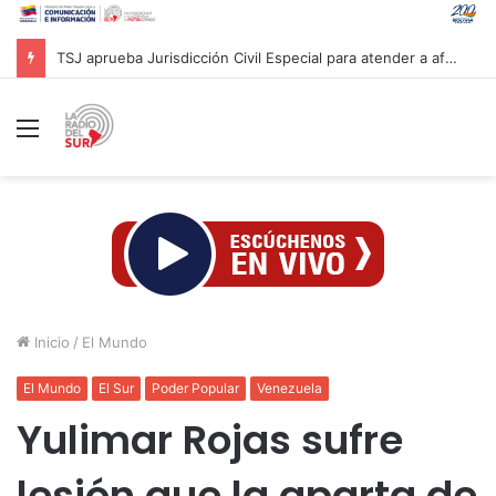
TSJ aprueba Jurisdicción Civil Especial para atender a afectados por sismos en Venezuela
Menú
Inicio
/
El Mundo
El Mundo
El Sur
Poder Popular
Venezuela
Yulimar Rojas sufre
lesión que la aparta de