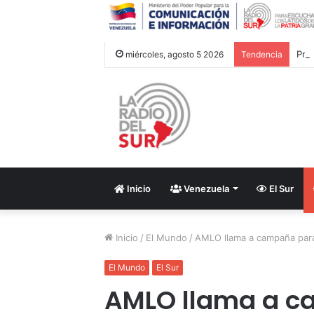
miércoles, agosto 5 2026
Tendencia
Inicio
Venezuela
El Sur
Inicio
/
El Mundo
/
AMLO llama a campaña para
El Mundo
El Sur
AMLO llama a c