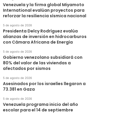
Venezuela y la firma global Miyamoto
International evalúan proyectos para
reforzar la resiliencia sísmica nacional
5 de agosto de 2026
Presidenta Delcy Rodríguez evalúa
alianzas de inversión en hidrocarburos
con Cámara Africana de Energía
5 de agosto de 2026
Gobierno venezolano subsidiará con
80% del valor de las viviendas a
afectados por sismos
5 de agosto de 2026
Asesinados por los israelíes llegaron a
73.381 en Gaza
5 de agosto de 2026
Venezuela programa inicio del año
escolar para el 14 de septiembre