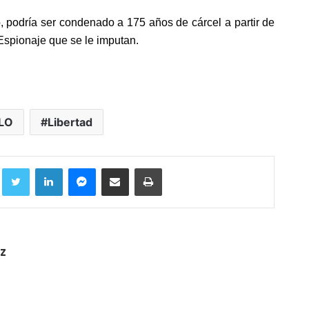
, podría ser condenado a 175 años de cárcel a partir de
Espionaje que se le imputan.
LO
Libertad
Facebook
Twitter
LinkedIn
Messenger
Compartir por correo electrónico
Imprimir
z