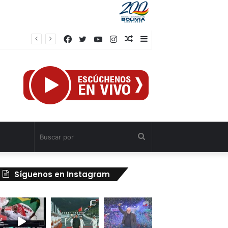
Facebook
Twitter
YouTube
Instagram
Publicación
Barra
Presidenta Delcy Rodríguez evalúa alianzas de inversión en hidrocarburos con Cámara Africana de Energía
al
lateral
azar
Buscar
por
Síguenos en Instagram