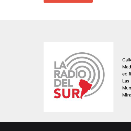
Call
Madr
edif
Las 
Muni
Mir