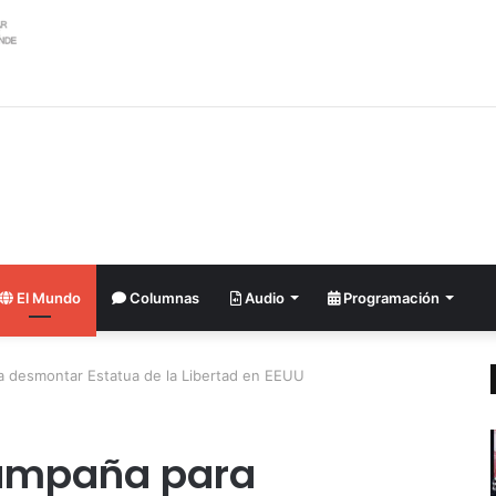
El Mundo
Columnas
Audio
Programación
 desmontar Estatua de la Libertad en EEUU
ampaña para