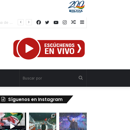
Facebook
Twitter
YouTube
Instagram
Publicación
Barra
rtiga
al
lateral
azar
Buscar
por
Síguenos en Instagram