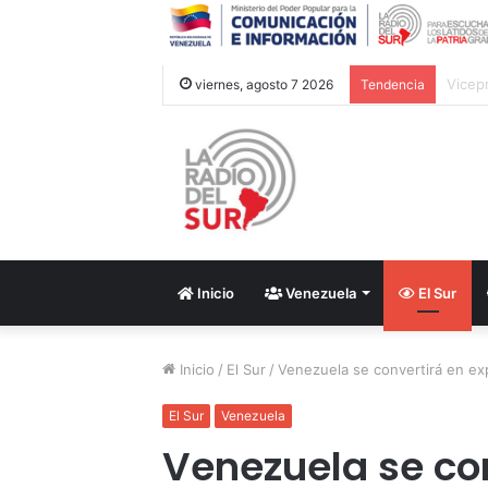
CAC 2
viernes, agosto 7 2026
Tendencia
Inicio
Venezuela
El Sur
Inicio
/
El Sur
/
Venezuela se convertirá en ex
El Sur
Venezuela
Venezuela se co