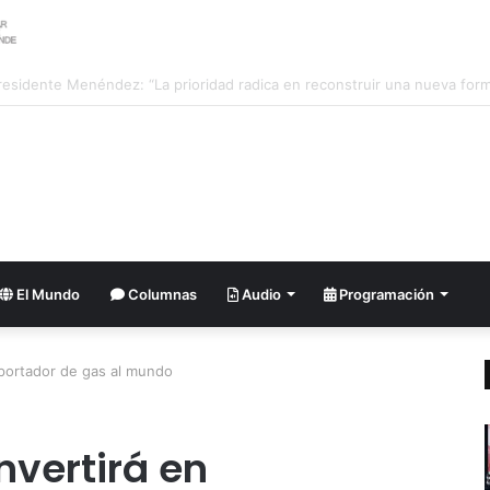
026: Venezolano Ricardo Montes de Oca conquista Oro en salto con pé
El Mundo
Columnas
Audio
Programación
portador de gas al mundo
nvertirá en