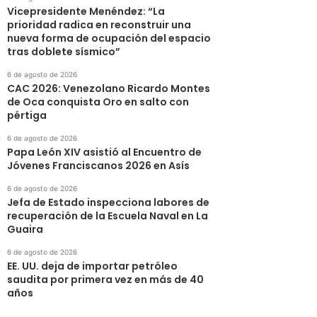
Vicepresidente Menéndez: “La
prioridad radica en reconstruir una
nueva forma de ocupación del espacio
tras doblete sísmico”
6 de agosto de 2026
CAC 2026: Venezolano Ricardo Montes
de Oca conquista Oro en salto con
pértiga
6 de agosto de 2026
Papa León XIV asistió al Encuentro de
Jóvenes Franciscanos 2026 en Asís
6 de agosto de 2026
Jefa de Estado inspecciona labores de
recuperación de la Escuela Naval en La
Guaira
6 de agosto de 2026
EE. UU. deja de importar petróleo
saudita por primera vez en más de 40
años