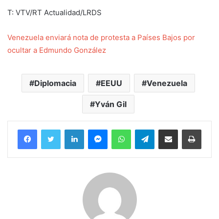
T: VTV/RT Actualidad/LRDS
Venezuela enviará nota de protesta a Países Bajos por
ocultar a Edmundo González
Diplomacia
EEUU
Venezuela
Yván Gil
Facebook
Twitter
LinkedIn
Messenger
WhatsApp
Telegram
Compartir por correo electrónico
Imprim