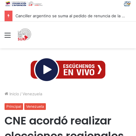
Canciller argentino se suma al pedido de renuncia de la vicepresidenta Villarruel
Menú
Inicio
/
Venezuela
Principal
Venezuela
CNE acordó realizar
elecciones regionales