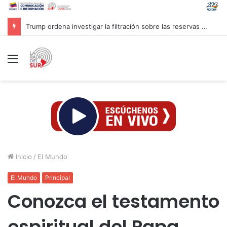
Trump ordena investigar la filtración sobre las reservas de municiones
Menú
Inicio
/
El Mundo
El Mundo
Principal
Conozca el testamento
espiritual del Papa