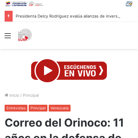
Presidenta Delcy Rodríguez evalúa alianzas de inversión en hidrocarburos con Cámara Africana de Energía
Menú
Inicio
/
Principal
Entrevistas
Principal
Venezuela
Correo del Orinoco: 11