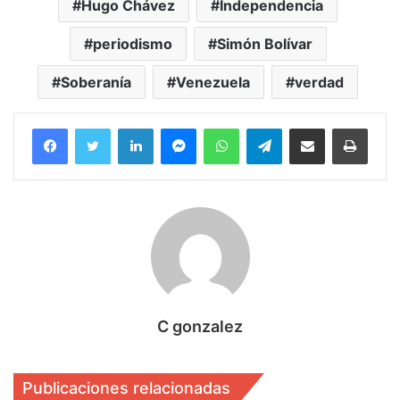
Hugo Chávez
Independencia
periodismo
Simón Bolívar
Soberanía
Venezuela
verdad
Facebook
Twitter
LinkedIn
Messenger
WhatsApp
Telegram
Compartir por correo electrónico
Imprim
C gonzalez
Publicaciones relacionadas