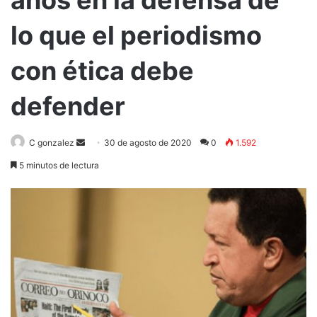
años en la defensa de
lo que el periodismo
con ética debe
defender
Send
C gonzalez
30 de agosto de 2020
0
1.592
an
5 minutos de lectura
email