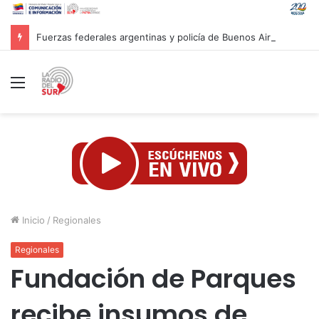
Fuerzas federales argentinas y policía de Buenos Aires son acusadas por represión
Menú
Inicio
/
Regionales
Regionales
Fundación de Parques
recibe insumos de