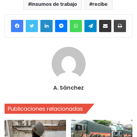
insumos de trabajo
recibe
Facebook
Twitter
LinkedIn
Messenger
WhatsApp
Telegram
Compartir por correo electrónico
Imprim
A. Sánchez
Publicaciones relacionadas