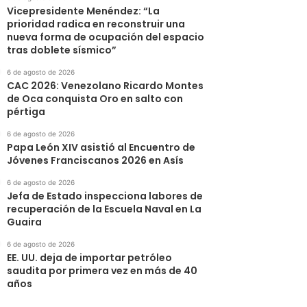
Vicepresidente Menéndez: “La
prioridad radica en reconstruir una
nueva forma de ocupación del espacio
tras doblete sísmico”
6 de agosto de 2026
CAC 2026: Venezolano Ricardo Montes
de Oca conquista Oro en salto con
pértiga
6 de agosto de 2026
Papa León XIV asistió al Encuentro de
Jóvenes Franciscanos 2026 en Asís
6 de agosto de 2026
Jefa de Estado inspecciona labores de
recuperación de la Escuela Naval en La
Guaira
6 de agosto de 2026
EE. UU. deja de importar petróleo
saudita por primera vez en más de 40
años