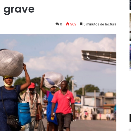
 grave
0
969
5 minutos de lectura