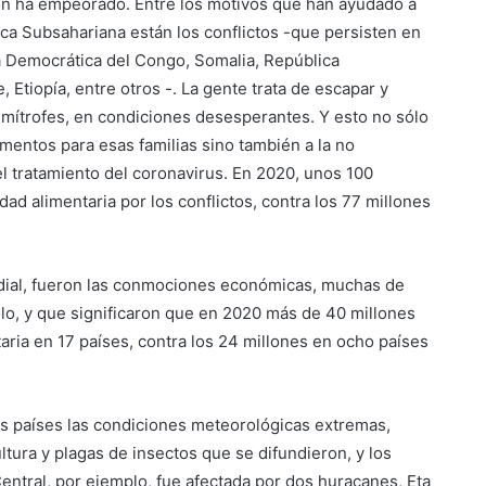
ión ha empeorado. Entre los motivos que han ayudado a
ica Subsahariana están los conflictos -que persisten en
Democrática del Congo, Somalia, República
Etiopía, entre otros -. La gente trata de escapar y
limítrofes, en condiciones desesperantes. Y esto no sólo
imentos para esas familias sino también a la no
l tratamiento del coronavirus. En 2020, unos 100
d alimentaria por los conflictos, contra los 77 millones
ndial, fueron las conmociones económicas, muchas de
sólo, y que significaron que en 2020 más de 40 millones
aria en 17 países, contra los 24 millones en ocho países
os países las condiciones meteorológicas extremas,
tura y plagas de insectos que se difundieron, y los
entral, por ejemplo, fue afectada por dos huracanes, Eta