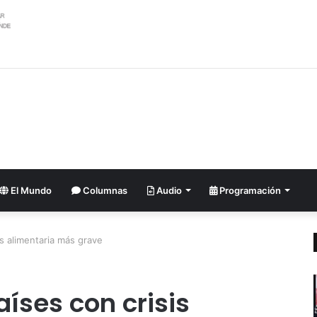
026: Venezolano Ricardo Montes de Oca conquista Oro en salto con pé
El Mundo
Columnas
Audio
Programación
sis alimentaria más grave
países con crisis