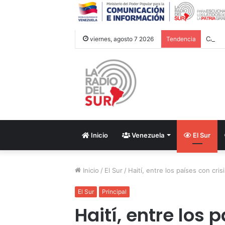
CAC 2
viernes, agosto 7 2026
Tendencia
Inicio
Venezuela
El Sur
Inicio
/
El Sur
/
Haití, entre los países con cri
El Sur
Principal
Haití, entre los 