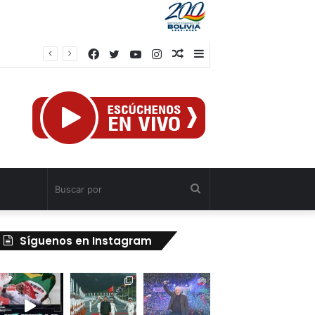
Facebook
Twitter
YouTube
Instagram
Publicación
Barra
rtiga
al
lateral
azar
Buscar
por
Síguenos en Instagram