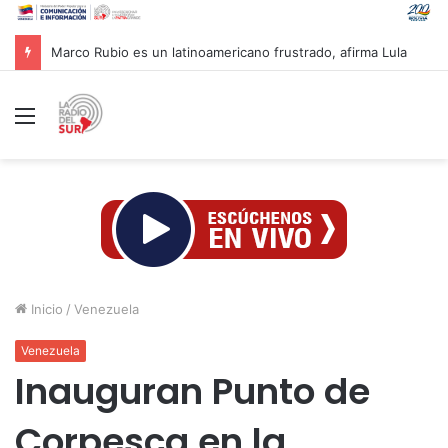
Marco Rubio es un latinoamericano frustrado, afirma Lula
Menú
Inicio
/
Venezuela
Venezuela
Inauguran Punto de
Corpesca en la