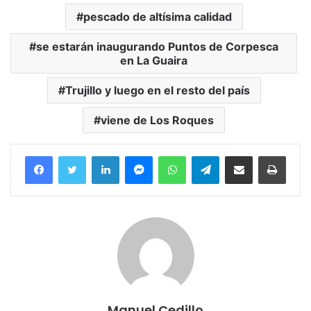
pescado de altísima calidad
se estarán inaugurando Puntos de Corpesca
en La Guaira
Trujillo y luego en el resto del país
viene de Los Roques
Facebook
Twitter
LinkedIn
Messenger
WhatsApp
Telegram
Compartir por correo electrónico
Imprim
Manuel Cedillo