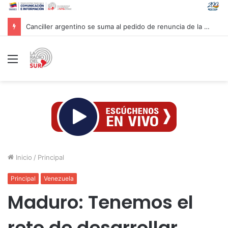
Canciller argentino se suma al pedido de renuncia de la vicepresidenta Villarruel
Menú
Inicio
/
Principal
Principal
Venezuela
Maduro: Tenemos el
reto de desarrollar