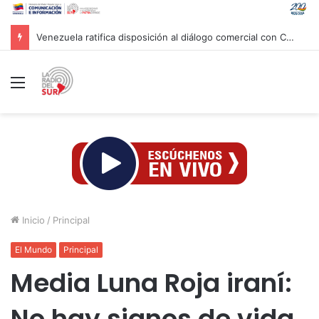
Venezuela ratifica disposición al diálogo comercial con Colombia bajo el principio de soberanía
Menú
Inicio
/
Principal
El Mundo
Principal
Media Luna Roja iraní:
No hay signos de vida