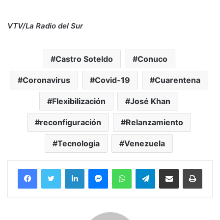
VTV/La Radio del Sur
Castro Soteldo
Conuco
Coronavirus
Covid-19
Cuarentena
Flexibilización
José Khan
reconfiguración
Relanzamiento
Tecnologia
Venezuela
Facebook
Twitter
LinkedIn
Messenger
WhatsApp
Telegram
Compartir por correo electrónico
Imprim