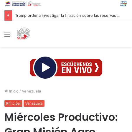
Trump ordena investigar la filtración sobre las reservas de municiones
Menú
Inicio
/
Venezuela
Principal
Venezuela
Miércoles Productivo:
Gran Misión Agro