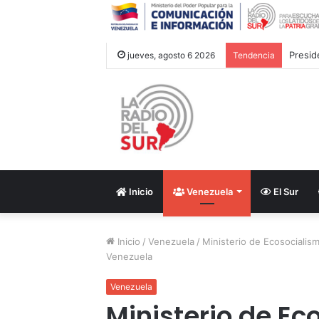
Brasil
jueves, agosto 6 2026
Tendencia
Inicio
Venezuela
El Sur
Inicio
/
Venezuela
/
Ministerio de Ecosocialism
Venezuela
Venezuela
Ministerio de Ec