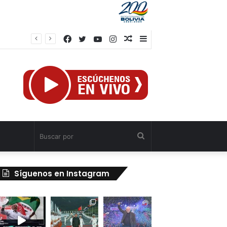
Facebook
Twitter
YouTube
Instagram
Publicación
Barra
al
lateral
azar
Buscar
por
Síguenos en Instagram