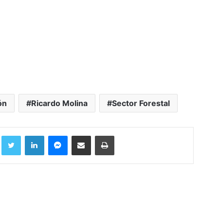
ón
Ricardo Molina
Sector Forestal
Facebook
Twitter
LinkedIn
Messenger
Compartir por correo electrónico
Imprimir