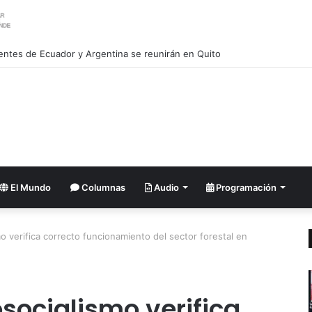
 no cederá ante injerencias extranjeras advierte Lula da Silva
El Mundo
Columnas
Audio
Programación
o verifica correcto funcionamiento del sector forestal en
osocialismo verifica