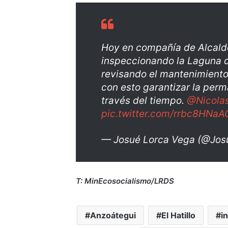
Hoy en compañía de Alcal
inspeccionando la Laguna 
revisando el mantenimiento
con esto garantizar la per
través del tiempo.
@Nicola
pic.twitter.com/rrbc8HNaA
— Josué Lorca Vega (@Jo
T: MinEcosocialismo/LRDS
Anzoátegui
El Hatillo
i