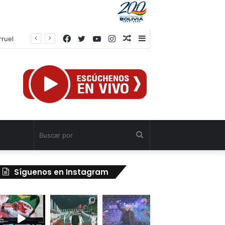
Facebook
Twitter
YouTube
Instagram
Publicación
Barra
rruel
al
lateral
azar
Buscar
por
Síguenos en Instagram