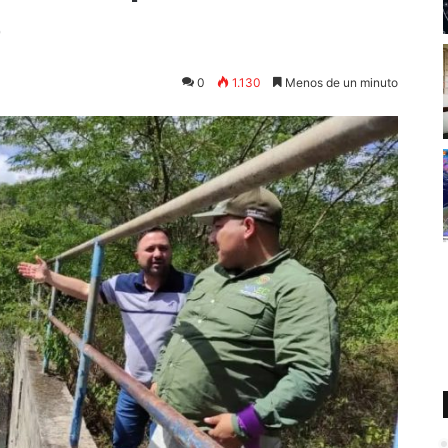
e
0
1.130
Menos de un minuto