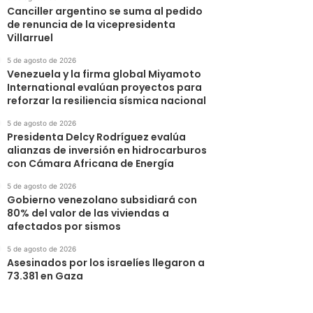
Canciller argentino se suma al pedido
de renuncia de la vicepresidenta
Villarruel
5 de agosto de 2026
Venezuela y la firma global Miyamoto
International evalúan proyectos para
reforzar la resiliencia sísmica nacional
5 de agosto de 2026
Presidenta Delcy Rodríguez evalúa
alianzas de inversión en hidrocarburos
con Cámara Africana de Energía
5 de agosto de 2026
Gobierno venezolano subsidiará con
80% del valor de las viviendas a
afectados por sismos
5 de agosto de 2026
Asesinados por los israelíes llegaron a
73.381 en Gaza