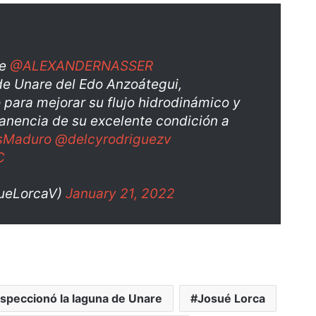
de
@ALEXANDERNASSER
de Unare del Edo Anzoátegui,
 para mejorar su flujo hidrodinámico y
manencia de su excelente condición a
sMaduro
@delcyrodriguezv
C
sueLorcaV)
January 21, 2022
nspeccionó la laguna de Unare
Josué Lorca