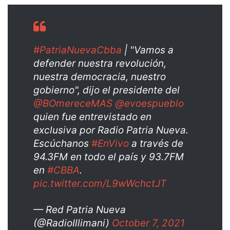
#PatriaNuevaCbba
| "Vamos a
defender nuestra revolución,
nuestra democracia, nuestro
gobierno", dijo el presidente del
@BOmereceMAS
@evoespueblo
quien fue entrevistado en
exclusiva por Radio Patria Nueva.
Escúchanos
#EnVivo
a través de
94.3FM en todo el país y 93.7FM
en
#CBBA
.
pic.twitter.com/L9wWchctJT
— Red Patria Nueva
(@RadioIllimani)
October 7, 2021