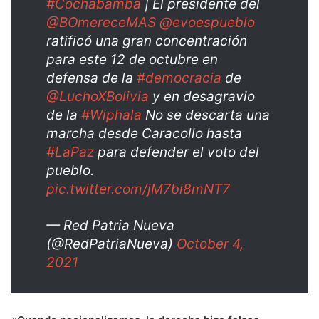
#Cochabamba
| El presidente del
@BOmereceMAS
@evoespueblo
ratificó una gran concentración
para este 12 de octubre en
defensa de la
#democracia
de
@LuchoXBolivia
y en desagravio
de la
#Wiphala
No se descarta una
marcha desde Caracollo hasta
#LaPaz
para defender el voto del
pueblo.
pic.twitter.com/jM7bi8mNT7
— Red Patria Nueva
(@RedPatriaNueva)
October 4,
2021