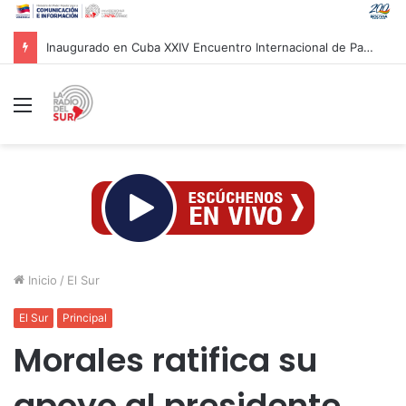
Movimientos sociales rechazan investidura presidencial en Colombia
Menú
Inicio
/
El Sur
El Sur
Principal
Morales ratifica su
apoyo al presidente