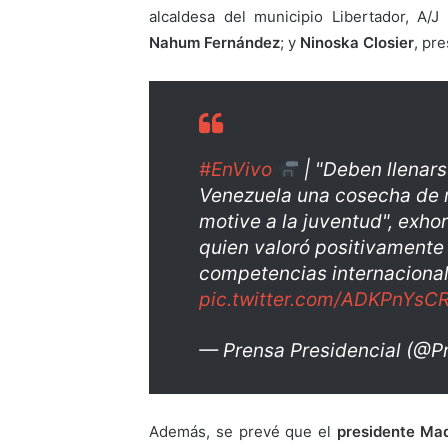
alcaldesa del municipio Libertador, A/J
Nahum Fernández
; y
Ninoska Closier
, pr
#EnVivo
| "Deben llenars
Venezuela una cosecha de m
motive a la juventud", exho
quien valoró positivamente 
competencias internaciona
pic.twitter.com/ADKPnYsC
— Prensa Presidencial (@P
Además, se prevé que el
presidente Madu