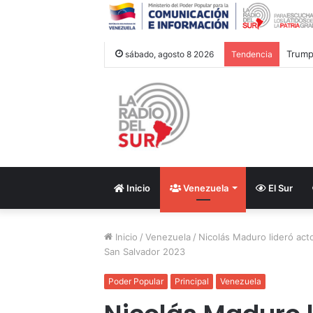
Inaug
sábado, agosto 8 2026
Tendencia
Inicio
Venezuela
El Sur
Inicio
/
Venezuela
/
Nicolás Maduro lideró act
San Salvador 2023
Poder Popular
Principal
Venezuela