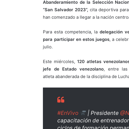
Abanderamiento de la Selección Nacion
“San Salvador 2023”,
cita deportiva para
han comenzado a llegar a la nación centr
Para esta competencia, la
delegación ve
para participar en estos juegos
, a celeb
julio.
Este miércoles,
120 atletas venezolanos
jefe de Estado venezolano
, entre la
atleta abanderada de la disciplina de Luch
#EnVivo
| Presidente
@N
capacitación de entrenador
ciclos de formación perman