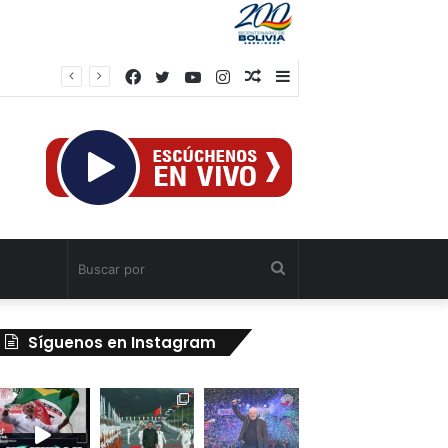
Facebook
Twitter
YouTube
Instagram
Publicación
Barra
Obreros
al
lateral
azar
Buscar
por
Síguenos en Instagram