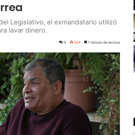
orrea
l Legislativo, el exmandatario utilizó
ra lavar dinero.
0
584
1 minuto de lectura