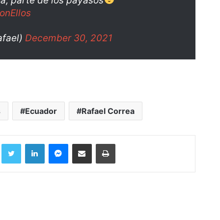
a, parte de los payasos
onEllos
afael)
December 30, 2021
s
Ecuador
Rafael Correa
Facebook
Twitter
LinkedIn
Messenger
Compartir por correo electrónico
Imprimir