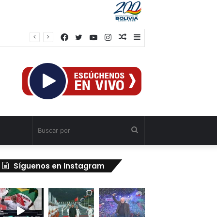
Facebook
Twitter
YouTube
Instagram
Publicación
Barra
al
lateral
azar
Buscar
por
Síguenos en Instagram