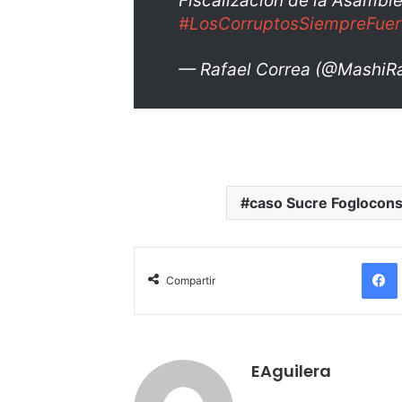
Fiscalización de la Asamble
#LosCorruptosSiempreFuer
— Rafael Correa (@MashiR
caso Sucre Foglocon
Compartir
EAguilera