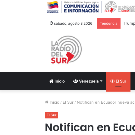
Trump 
sábado, agosto 8 2026
Tendencia
Inicio
Venezuela
El Sur
Inicio
/
El Sur
/
Notifican en Ecuador nueva ac
El Sur
Notifican en Ec