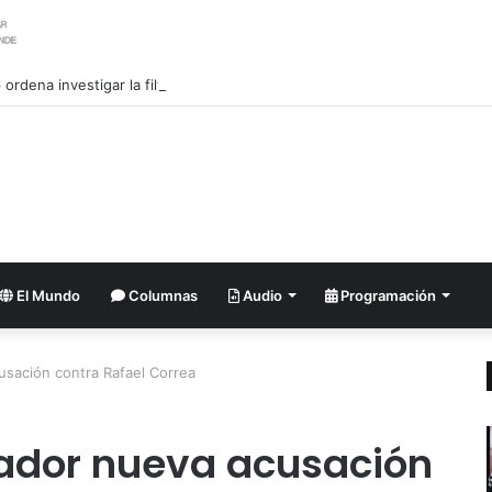
ordena investigar la filtración sobre las reservas de municiones
El Mundo
Columnas
Audio
Programación
usación contra Rafael Correa
uador nueva acusación