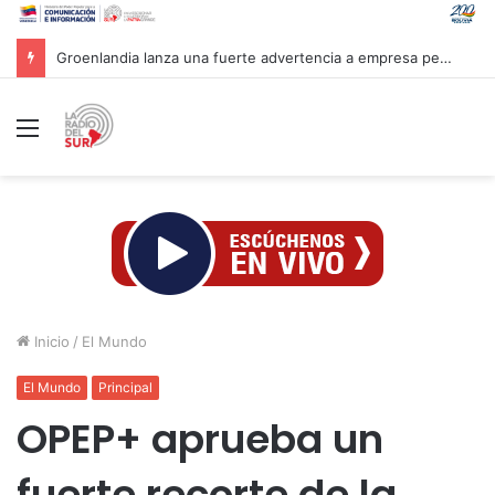
Groenlandia lanza una fuerte advertencia a empresa petrolera vinculada a Trump
Menú
Inicio
/
El Mundo
El Mundo
Principal
OPEP+ aprueba un
fuerte recorte de la