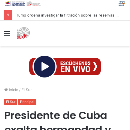
Trump ordena investigar la filtración sobre las reservas de municiones
Menú
Inicio
/
El Sur
El Sur
Principal
Presidente de Cuba
exalta hermandad y