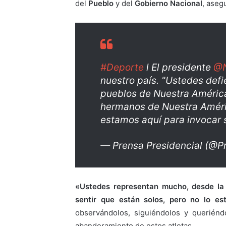
del
Pueblo
y del
Gobierno Nacional
, aseg
#Deporte
l El presidente
@N
nuestro país. "Ustedes def
pueblos de Nuestra América
hermanos de Nuestra Améric
estamos aquí para invocar
— Prensa Presidencial (@P
«Ustedes representan mucho, desde la
sentir que están solos, pero no lo est
observándolos, siguiéndolos y querién
abanderamiento de estos atletas.