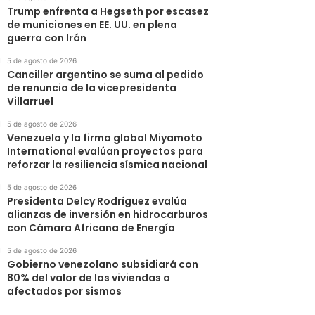
Trump enfrenta a Hegseth por escasez
de municiones en EE. UU. en plena
guerra con Irán
5 de agosto de 2026
Canciller argentino se suma al pedido
de renuncia de la vicepresidenta
Villarruel
5 de agosto de 2026
Venezuela y la firma global Miyamoto
International evalúan proyectos para
reforzar la resiliencia sísmica nacional
5 de agosto de 2026
Presidenta Delcy Rodríguez evalúa
alianzas de inversión en hidrocarburos
con Cámara Africana de Energía
5 de agosto de 2026
Gobierno venezolano subsidiará con
80% del valor de las viviendas a
afectados por sismos