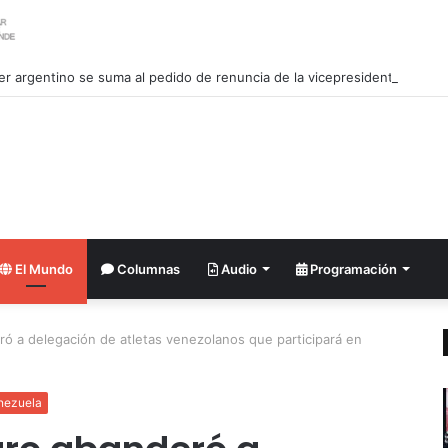
ler argentino se suma al pedido de renuncia de la vicepresidenta Villarru
El Mundo
Columnas
Audio
Programación
ó a delegación de atletas venezolanos que participará en
nezuela