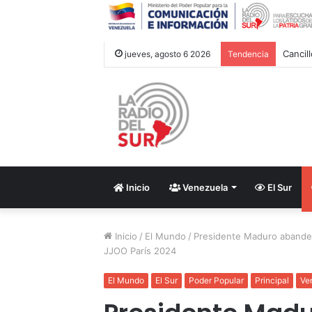
Cancil
jueves, agosto 6 2026
Tendencia
Inicio
Venezuela
El Sur
Inicio
/
El Mundo
/
Presidente Maduro abander
JJOO París 2024
El Mundo
El Sur
Poder Popular
Principal
Ve