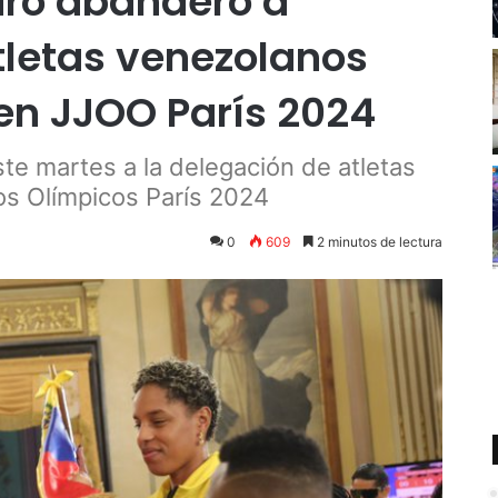
uro abanderó a
tletas venezolanos
 en JJOO París 2024
te martes a la delegación de atletas
os Olímpicos París 2024
0
609
2 minutos de lectura