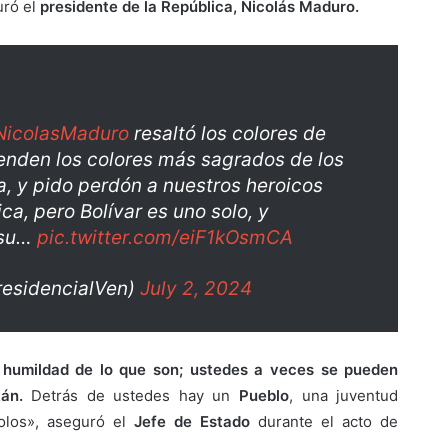
uró el
presidente de la República, Nicolás Maduro.
icolasMaduro
resaltó los colores de
ienden los colores más sagrados de los
, y pido perdón a nuestros heroicos
a, pero Bolívar es uno solo, y
 su…
pic.twitter.com/eiF1kOsmCA
residencialVen)
July 2, 2024
 humildad de lo que son; ustedes a veces se pueden
án.
Detrás de ustedes hay un
Pueblo
, una juventud
dolos», aseguró el
Jefe de Estado
durante el acto de