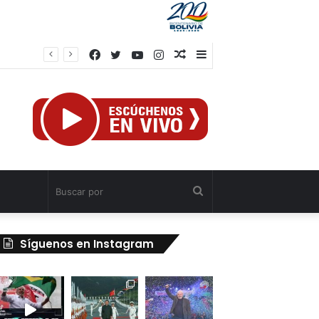
Facebook
Twitter
YouTube
Instagram
Publicación
Barra
el
al
lateral
azar
Buscar
por
Síguenos en Instagram