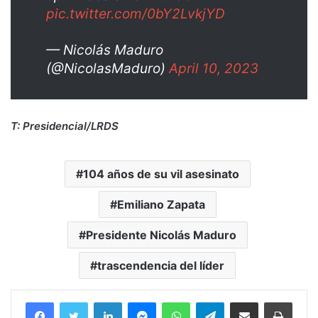
pic.twitter.com/0bY2LvkjYD
— Nicolás Maduro
(@NicolasMaduro)
April 10, 2023
T: Presidencial/LRDS
104 años de su vil asesinato
Emiliano Zapata
Presidente Nicolás Maduro
trascendencia del líder
Facebook
Twitter
LinkedIn
Messenger
WhatsApp
Telegram
Compartir por correo electrónico
Imprim