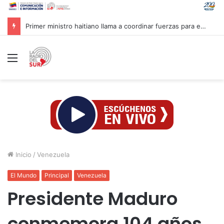
Primer ministro haitiano llama a coordinar fuerzas para enfrentar pandillas
Menú
Inicio
/
Venezuela
El Mundo
Principal
Venezuela
Presidente Maduro
conmemora 104 años