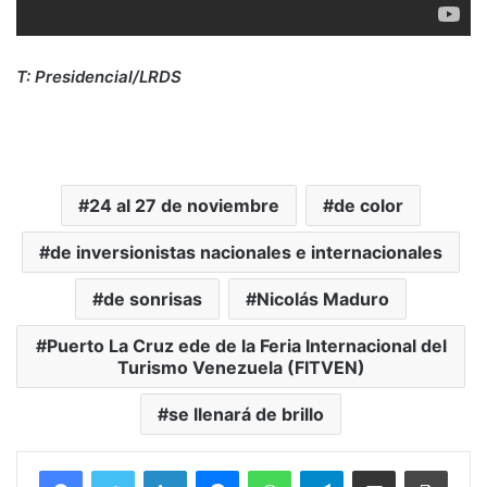
T: Presidencial/LRDS
24 al 27 de noviembre
de color
de inversionistas nacionales e internacionales
de sonrisas
Nicolás Maduro
Puerto La Cruz ede de la Feria Internacional del
Turismo Venezuela (FITVEN)
se llenará de brillo
Facebook
Twitter
LinkedIn
Messenger
WhatsApp
Telegram
Compartir por correo electrónico
Imprim