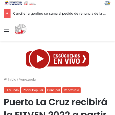
Venezuela y la firma global Miyamoto International evalúan proyectos para reforzar la resiliencia sísmica nacional
Menú
Inicio
/
Venezuela
El Mundo
Poder Popular
Principal
Venezuela
Puerto La Cruz recibirá
la FITVEN 2022 a partir