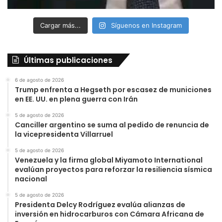
Cargar más...
Síguenos en Instagram
Últimas publicaciones
6 de agosto de 2026
Trump enfrenta a Hegseth por escasez de municiones
en EE. UU. en plena guerra con Irán
5 de agosto de 2026
Canciller argentino se suma al pedido de renuncia de
la vicepresidenta Villarruel
5 de agosto de 2026
Venezuela y la firma global Miyamoto International
evalúan proyectos para reforzar la resiliencia sísmica
nacional
5 de agosto de 2026
Presidenta Delcy Rodríguez evalúa alianzas de
inversión en hidrocarburos con Cámara Africana de