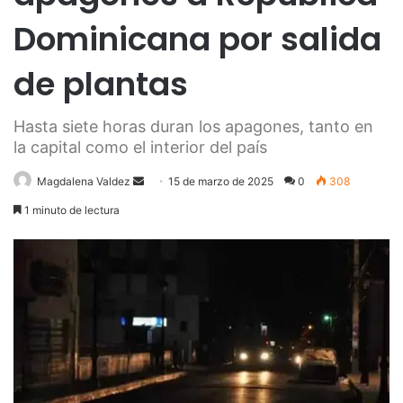
Dominicana por salida
de plantas
Hasta siete horas duran los apagones, tanto en
la capital como el interior del país
Send
Magdalena Valdez
15 de marzo de 2025
0
308
an
1 minuto de lectura
email