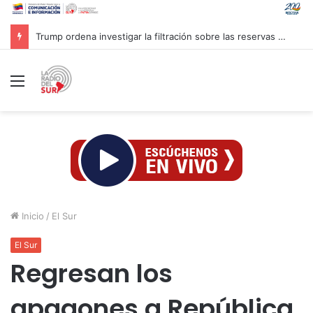
Trump ordena investigar la filtración sobre las reservas de municiones
Menú
Inicio
/
El Sur
El Sur
Regresan los
apagones a República