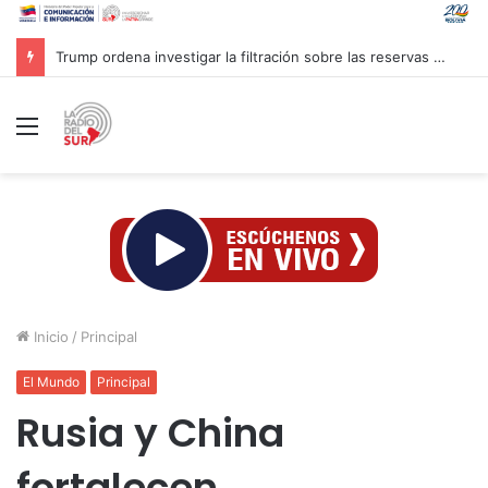
Trump ordena investigar la filtración sobre las reservas de municiones
Menú
Inicio
/
Principal
El Mundo
Principal
Rusia y China
fortalecen