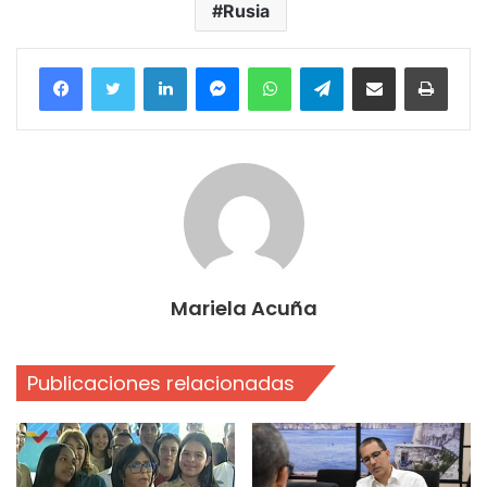
Rusia
Facebook
Twitter
LinkedIn
Messenger
WhatsApp
Telegram
Compartir por correo electrónico
Imprim
Mariela Acuña
Publicaciones relacionadas