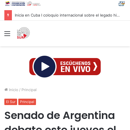
Inicia en Cuba I coloquio internacional sobre el legado histórico de Fidel Castro
Menú
Inicio
/
Principal
El Sur
Principal
Senado de Argentina
debate este jueves el