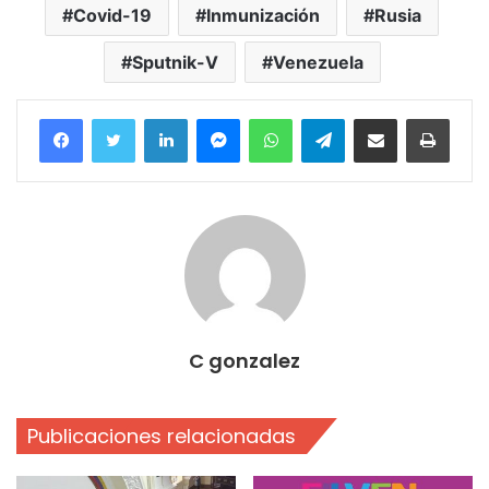
Covid-19
Inmunización
Rusia
Sputnik-V
Venezuela
Facebook
Twitter
LinkedIn
Messenger
WhatsApp
Telegram
Compartir por correo electrónico
Imprim
C gonzalez
Publicaciones relacionadas