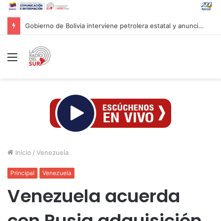
Gobierno de Bolivia interviene petrolera estatal y anuncia ofensiva contra la corrupción
Menú
Inicio
/
Venezuela
Principal
Venezuela
Venezuela acuerda
con Rusia adquisición