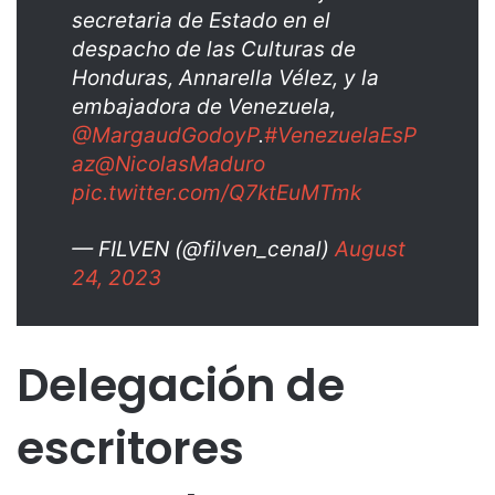
secretaria de Estado en el
despacho de las Culturas de
Honduras, Annarella Vélez, y la
embajadora de Venezuela,
@MargaudGodoyP
.
#VenezuelaEsP
az
@NicolasMaduro
pic.twitter.com/Q7ktEuMTmk
— FILVEN (@filven_cenal)
August
24, 2023
Delegación de
escritores