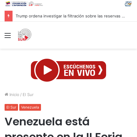
Inaugurado en Cuba XXIV Encuentro Internacional de Partidos Comunistas y Obreros
Menú
Inicio
/
El Sur
El Sur
Venezuela
Venezuela está
presente en la II Feria