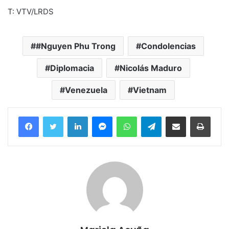
T: VTV/LRDS
#Nguyen Phu Trong
Condolencias
Diplomacia
Nicolás Maduro
Venezuela
Vietnam
Facebook
Twitter
LinkedIn
Messenger
WhatsApp
Telegram
Compartir por correo electrónico
Imprim