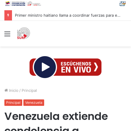
Primer ministro haitiano llama a coordinar fuerzas para enfrentar pandillas
Menú
Inicio
/
Principal
Principal
Venezuela
Venezuela extiende
condolencia a