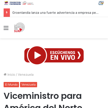
Mandataria Rodríguez felicita a atletas venezolanos por su brillante participación en CAC 2026
Menú
Inicio
/
Venezuela
El Mundo
Venezuela
Viceministro para
América del Norte