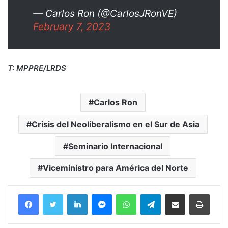
— Carlos Ron (@CarlosJRonVE)
February 7, 2023
T: MPPRE/LRDS
Carlos Ron
Crisis del Neoliberalismo en el Sur de Asia
Seminario Internacional
Viceministro para América del Norte
Facebook
Twitter
LinkedIn
Messenger
WhatsApp
Telegram
Compartir por correo electrónico
Imprim