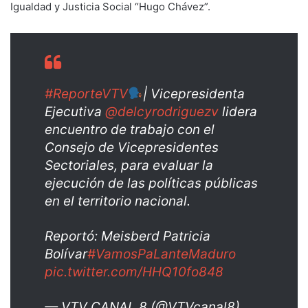
Igualdad y Justicia Social “Hugo Chávez”.
#ReporteVTV
| Vicepresidenta
Ejecutiva
@delcyrodriguezv
lidera
encuentro de trabajo con el
Consejo de Vicepresidentes
Sectoriales, para evaluar la
ejecución de las políticas públicas
en el territorio nacional.
Reportó: Meisberd Patricia
Bolívar
#VamosPaLanteMaduro
pic.twitter.com/HHQ10fo848
— VTV CANAL 8 (@VTVcanal8)