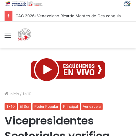
CAC 2026: Venezolano Ricardo Montes de Oca conquista Oro en salto con pértiga
Menú
Inicio
/
1x10
1x10
El Sur
Poder Popular
Principal
Venezuela
Vicepresidentes
Sectoriales verifica