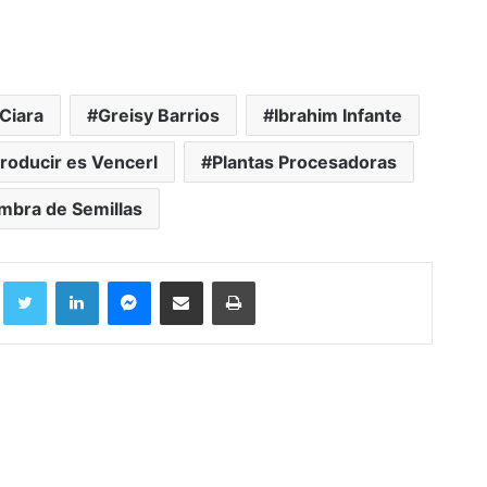
Ciara
Greisy Barrios
Ibrahim Infante
Producir es Vencerl
Plantas Procesadoras
mbra de Semillas
Facebook
Twitter
LinkedIn
Messenger
Compartir por correo electrónico
Imprimir