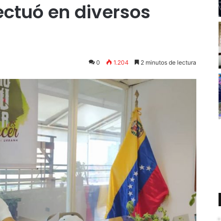
ectuó en diversos
s
0
0
1.204
2 minutos de lectura