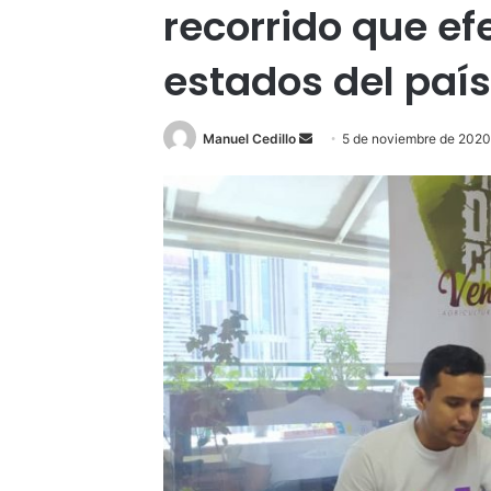
recorrido que ef
estados del paí
Send
Manuel Cedillo
5 de noviembre de 202
an
email