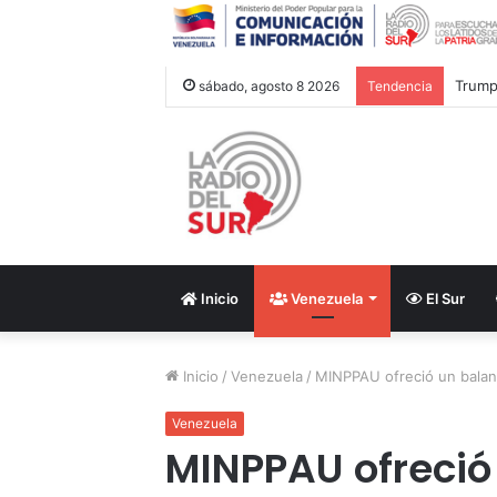
Trump 
sábado, agosto 8 2026
Tendencia
Inicio
Venezuela
El Sur
Inicio
/
Venezuela
/
MINPPAU ofreció un balanc
Venezuela
MINPPAU ofreció