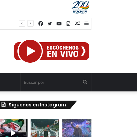
Facebook
Twitter
YouTube
Instagram
Publicación
Barra
al
lateral
azar
Buscar
por
Síguenos en Instagram