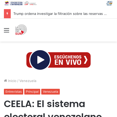
Trump ordena investigar la filtración sobre las reservas de municiones
Menú
Inicio
/
Venezuela
Entrevistas
Principal
Venezuela
CEELA: El sistema
electoral venezolano