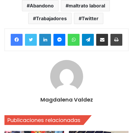
Abandono
maltrato laboral
Trabajadores
Twitter
Facebook
Twitter
LinkedIn
Messenger
WhatsApp
Telegram
Compartir por correo electrónico
Imprim
Magdalena Valdez
Publicaciones relacionadas