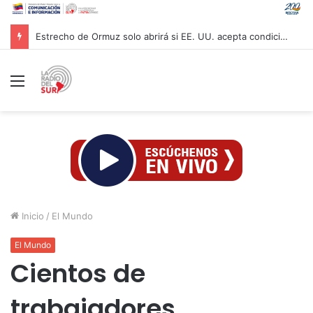
Estrecho de Ormuz solo abrirá si EE. UU. acepta condiciones de Irán
Menú
Inicio
/
El Mundo
El Mundo
Cientos de
trabajadores