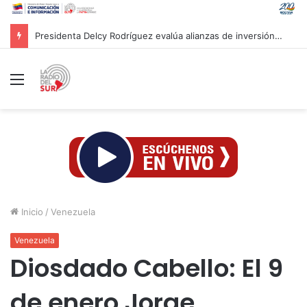
Presidenta Delcy Rodríguez evalúa alianzas de inversión en hidrocarburos con Cámara Africana de Energía
Menú
Inicio
/
Venezuela
Venezuela
Diosdado Cabello: El 9
de enero Jorge