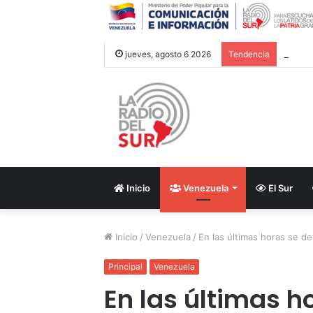
Cancil
jueves, agosto 6 2026
Tendencia
Inicio
Venezuela
El Sur
Inicio
/
Venezuela
/
En las últimas horas se d
Principal
Venezuela
En las últimas h