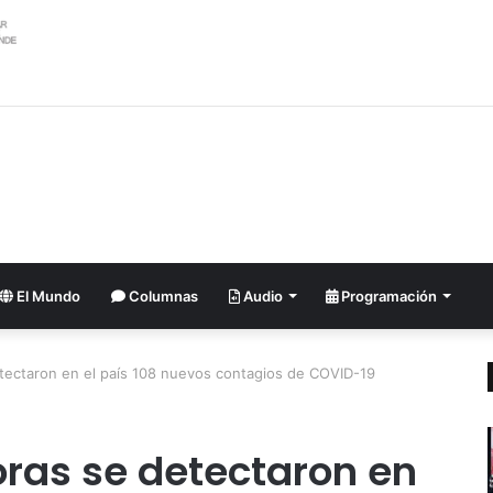
ler argentino se suma al pedido de renuncia de la vicepresidenta Villarru
El Mundo
Columnas
Audio
Programación
etectaron en el país 108 nuevos contagios de COVID-19
oras se detectaron en