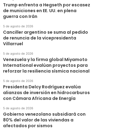
Trump enfrenta a Hegseth por escasez
de municiones en EE. UU. en plena
guerra con Irán
5 de agosto de 2026
Canciller argentino se suma al pedido
de renuncia de la vicepresidenta
Villarruel
5 de agosto de 2026
Venezuela y la firma global Miyamoto
International evalúan proyectos para
reforzar la resiliencia sísmica nacional
5 de agosto de 2026
Presidenta Delcy Rodríguez evalúa
alianzas de inversión en hidrocarburos
con Cámara Africana de Energía
5 de agosto de 2026
Gobierno venezolano subsidiará con
80% del valor de las viviendas a
afectados por sismos