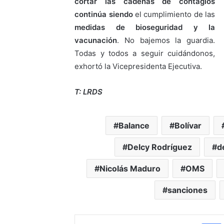
cortar las cadenas de contagios
continúa siendo
el cumplimiento de las
medidas de bioseguridad y la
vacunación
. No bajemos la guardia.
Todas y todos a seguir cuidándonos,
exhortó la Vicepresidenta Ejecutiva.
T: LRDS
Balance
Bolívar
Delcy Rodríguez
d
Nicolás Maduro
OMS
sanciones