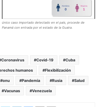
único caso importado detectado en el país, procede de
Panamá con entrada por el estado de la Guaira.
Coronavirus
Covid-19
Cuba
erechos humanos
Flexibilización
onu
Pandemia
Rusia
Salud
Vacunas
Venezuela
Facebook
Twitter
LinkedIn
Messenger
Compartir por correo electrónico
Imprimir