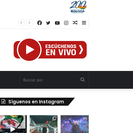
Facebook
Twitter
YouTube
Instagram
Publicación
Barra
el
al
lateral
azar
Buscar
por
Síguenos en Instagram