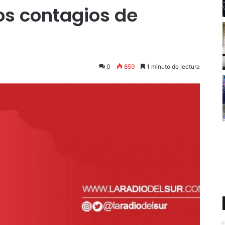
os contagios de
0
859
1 minuto de lectura