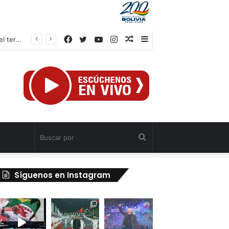
Facebook
Twitter
YouTube
Instagram
Publicación
Barra
Gobierno venezolano: Avanzan los trabajos de recuperación y construcción del terminal temporal en Maiquetía
al
lateral
azar
Buscar
por
Síguenos en Instagram