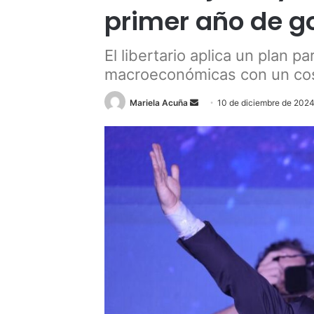
primer año de go
El libertario aplica un plan p
macroeconómicas con un cos
Send
Mariela Acuña
10 de diciembre de 202
an
email