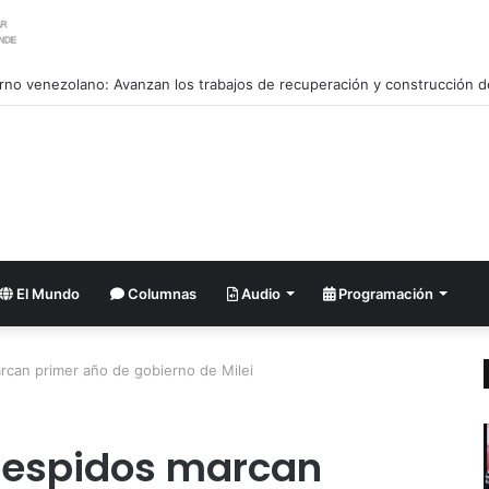
El Mundo
Columnas
Audio
Programación
rcan primer año de gobierno de Milei
 despidos marcan