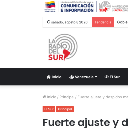
sábado, agosto 8 2026
Tendencia
Inicio
Venezuela
El Sur
Inicio
/
Principal
/
Fuerte ajuste y despidos ma
El Sur
Principal
Fuerte ajuste y