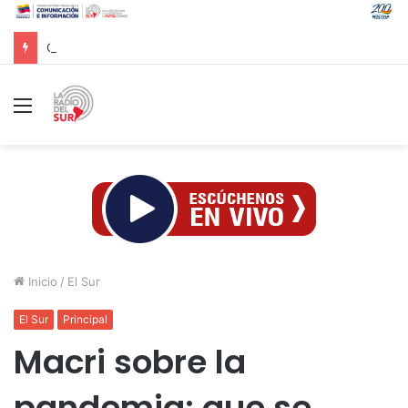
CAC 2026: Venezolano Ricardo Montes de Oca conquista Oro en salto con pértiga
Menú
Inicio
/
El Sur
El Sur
Principal
Macri sobre la
pandemia: que se