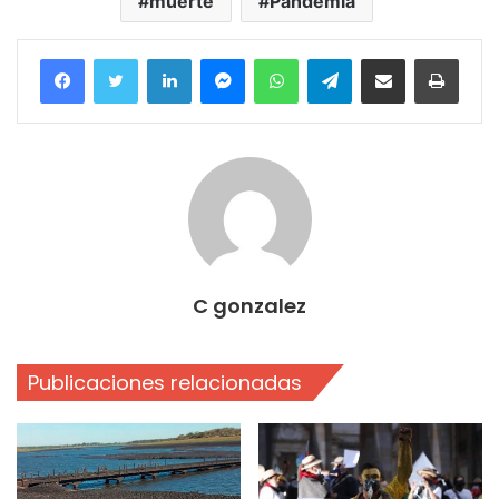
muerte
Pandemia
Facebook
Twitter
LinkedIn
Messenger
WhatsApp
Telegram
Compartir por correo electrónico
Imprim
C gonzalez
Publicaciones relacionadas