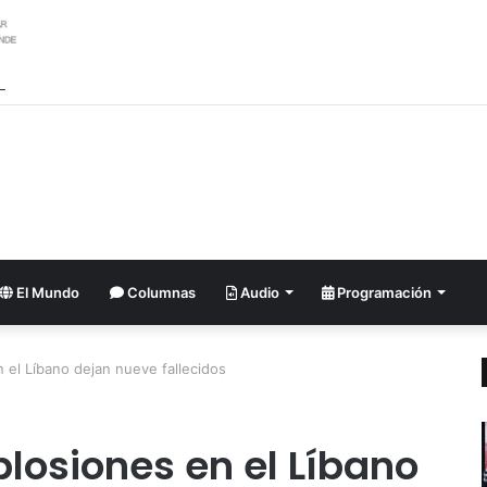
ordena investigar la filtración sobre las reservas de municiones
El Mundo
Columnas
Audio
Programación
 el Líbano dejan nueve fallecidos
losiones en el Líbano