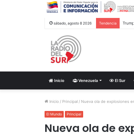
Trump 
sábado, agosto 8 2026
Tendencia
Inicio
Venezuela
El Sur
Inicio
/
Principal
/
Nueva ola de explosiones en
El Mundo
Principal
Nueva ola de exp