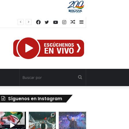
Facebook
Twitter
YouTube
Instagram
Publicación
Barra
al
lateral
azar
Buscar
por
Síguenos en Instagram