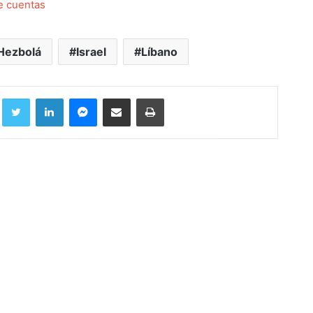
de cuentas
Hezbolá
Israel
Líbano
Facebook
Twitter
LinkedIn
Messenger
Compartir por correo electrónico
Imprimir