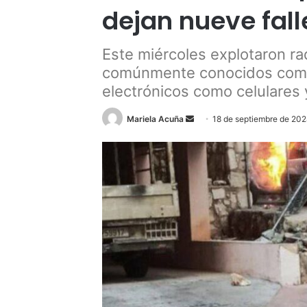
dejan nueve fall
Este miércoles explotaron r
comúnmente conocidos como w
electrónicos como celulares 
Send
Mariela Acuña
18 de septiembre de 20
an
email